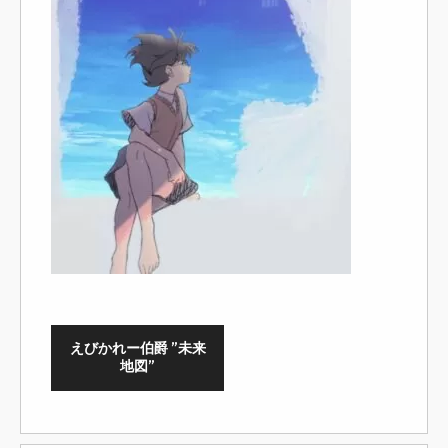
えびかれー伯爵 ”未来
地図”