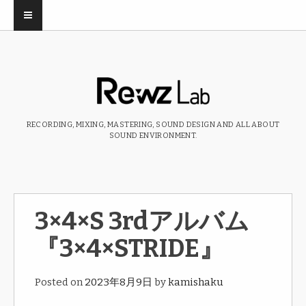
RECORDING, MIXING, MASTERING, SOUND DESIGN AND ALL ABOUT
SOUND ENVIRONMENT.
3×4×S 3rdアルバム
『3×4×STRIDE』
Posted on
2023年8月9日
by
kamishaku