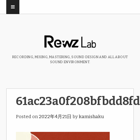
RECORDING, MIXING, MASTERING, SOUND DESIGN AND ALL ABOUT
SOUND ENVIRONMENT.
61ac23a0f208bfbdd8f
Posted on
2022年4月21日
by
kamishaku