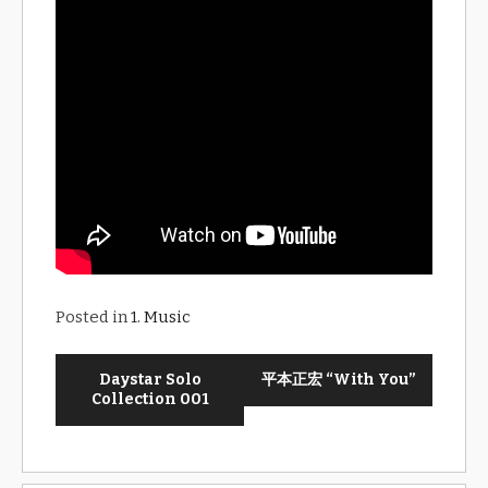
Posted in
1. Music
Daystar Solo
平本正宏 “With You”
Collection 001