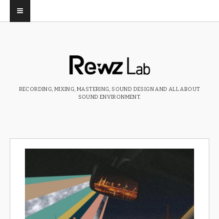
RECORDING, MIXING, MASTERING, SOUND DESIGN AND ALL ABOUT
SOUND ENVIRONMENT.