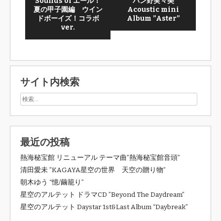
Sounds of エール！
パン野実々美
夏の甲子園編 ウイン
Acoustic mini
ドボーイズ！コラボ
Album ”Aster”
ver.
サイト内検索
最近の投稿
熱海秘宝館 リニューアル テーマ曲”熱海秘宝館音頭”
清田愛未 ”KAGAYA星空の世界 天空の贈り物”
朝木ゆう “憶/繭籠り”
星空のアルテット ドラマCD ”Beyond The Daydream”
星空のアルテット Daystar 1st&Last Album “Daybreak”