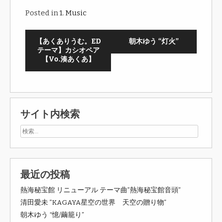
Posted in
1. Music
【あくありうむ。ED
朝木ゆう “灯火”
テーマ】カシオペア
【Vo.湊あくあ】
サイト内検索
最近の投稿
熱海秘宝館 リニューアル テーマ曲”熱海秘宝館音頭”
清田愛未 ”KAGAYA星空の世界 天空の贈り物”
朝木ゆう “憶/繭籠り”