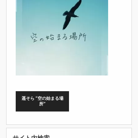
遥そら “空の始まる場
所”