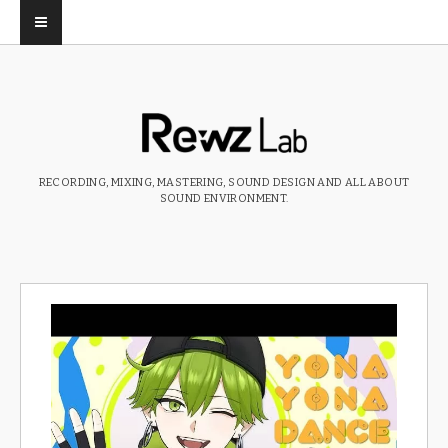
RECORDING, MIXING, MASTERING, SOUND DESIGN AND ALL ABOUT
SOUND ENVIRONMENT.