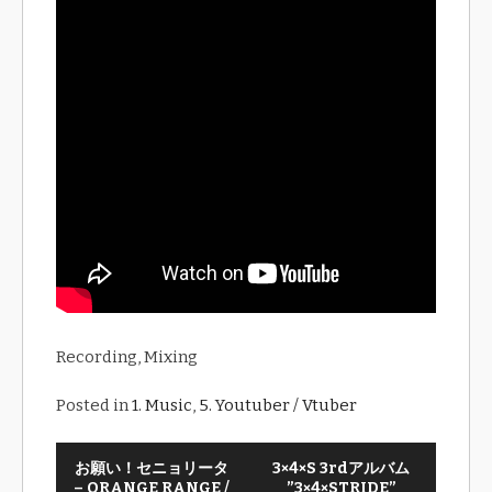
Recording, Mixing
Posted in
1. Music
,
5. Youtuber / Vtuber
お願い！セニョリータ
3×4×S 3rdアルバム
– ORANGE RANGE /
”3×4×STRIDE”