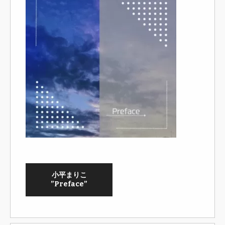
小平まりこ
”Preface”