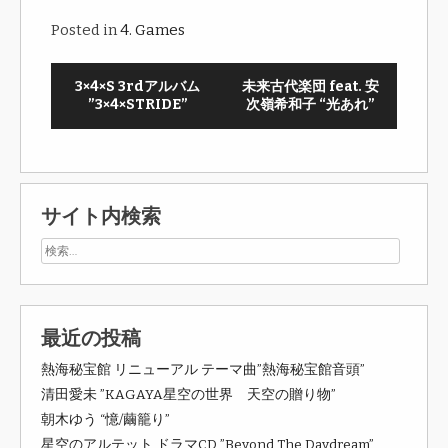
Posted in
4. Games
3×4×S 3rdアルバム
未来古代楽団 feat. 安
”3×4×STRIDE”
次嶺希和子 “光あれ”
サイト内検索
最近の投稿
熱海秘宝館 リニューアル テーマ曲”熱海秘宝館音頭”
清田愛未 ”KAGAYA星空の世界 天空の贈り物”
朝木ゆう “憶/繭籠り”
星空のアルテット ドラマCD ”Beyond The Daydream”