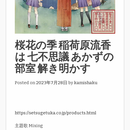
桜花の季 稲荷原流香
は 七不思議 あかずの
部室 解き明かす
Posted on
2023年7月28日
by
kamishaku
https://setsugetuka.co.jp/products.html
主題歌 Mixing