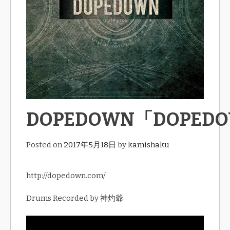
DOPEDOWN「DOPED
Posted on
2017年5月18日
by
kamishaku
http://dopedown.com/
Drums Recorded by 神灼爺