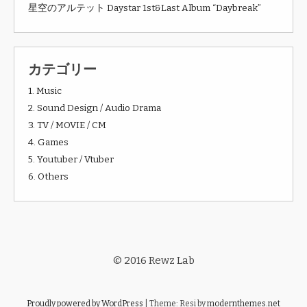
星空のアルテット Daystar 1st&Last Album “Daybreak”
カテゴリー
1. Music
2. Sound Design / Audio Drama
3. TV / MOVIE / CM
4. Games
5. Youtuber / Vtuber
6. Others
© 2016 Rewz Lab
Proudly powered by WordPress
|
Theme: Resi by
modernthemes.net