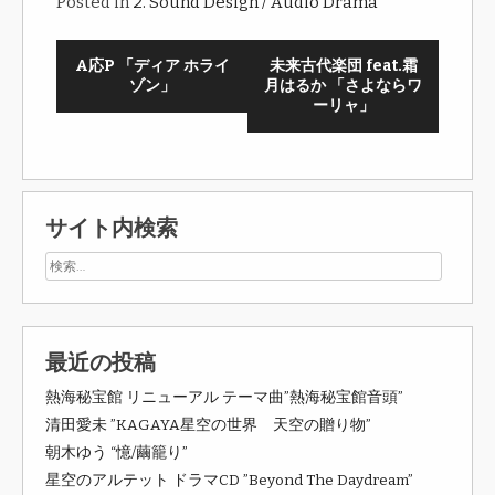
Posted in
2. Sound Design / Audio Drama
A応P 「ディア ホライ
未来古代楽団 feat.霜
ゾン」
月はるか 「さよならワ
ーリャ」
サイト内検索
最近の投稿
熱海秘宝館 リニューアル テーマ曲”熱海秘宝館音頭”
清田愛未 ”KAGAYA星空の世界 天空の贈り物”
朝木ゆう “憶/繭籠り”
星空のアルテット ドラマCD ”Beyond The Daydream”