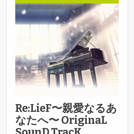
Re:LieF〜親愛なるあ
なたへ〜 OriginaL
SounD TracK