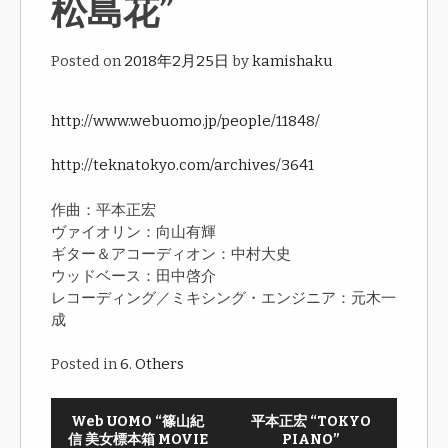
松島花”
Posted on
2018年2月25日
by
kamishaku
http://www.webuomo.jp/people/11848/
http://teknatokyo.com/archives/3641
作曲：平本正宏
ヴァイオリン：向山有輝
ギター＆アコーディオン：中村大史
ウッドベース：田中啓介
レコーディング／ミキシング・エンジニア：元木一
成
Posted in
6. Others
Web UOMO “篠山紀
平本正宏 “TOKYO
信 美女標本箱 MOVIE
PIANO”