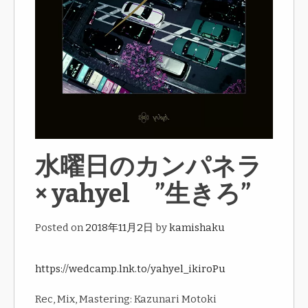
水曜日のカンパネラ
× yahyel ”生きろ”
Posted on
2018年11月2日
by
kamishaku
https://wedcamp.lnk.to/yahyel_ikiroPu
Rec, Mix, Mastering: Kazunari Motoki