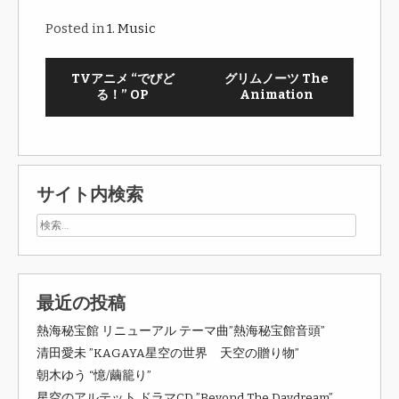
Posted in
1. Music
TVアニメ “でびど
グリムノーツ The
る！” OP
Animation
サイト内検索
最近の投稿
熱海秘宝館 リニューアル テーマ曲”熱海秘宝館音頭”
清田愛未 ”KAGAYA星空の世界 天空の贈り物”
朝木ゆう “憶/繭籠り”
星空のアルテット ドラマCD ”Beyond The Daydream”