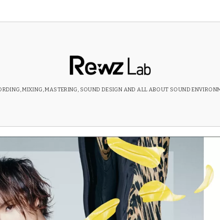
RDING, MIXING, MASTERING, SOUND DESIGN AND ALL ABOUT SOUND ENVIRON