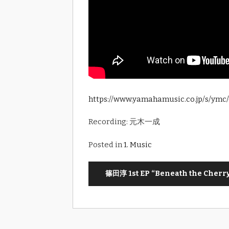
https://www.yamahamusic.co.jp/s/ymc
Recording: 元木一成
Posted in
1. Music
篠田淳 1st EP “Beneath the Cherry