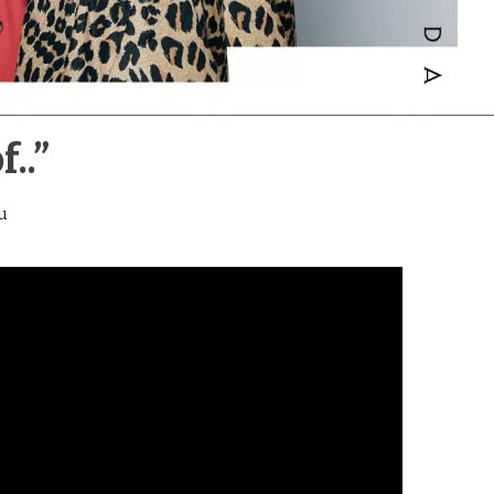
..”
u