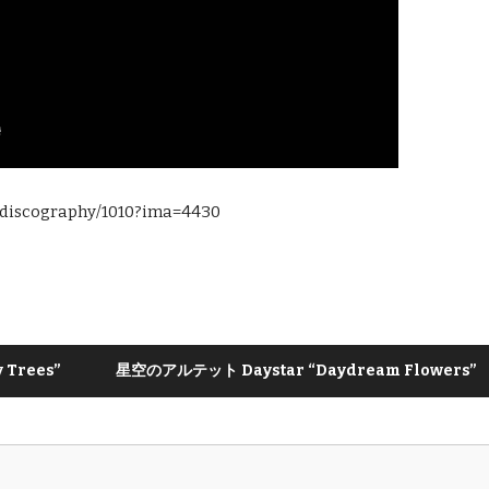
/discography/1010?ima=4430
 Trees”
星空のアルテット Daystar “Daydream Flowers”