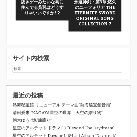
抜きゲーみたいな島に
永遠神剣・第3章 悠久
住んでる貧乳はどうす
のユーフォリア THE
りゃいいですか? 2
ETERNITY SWORD
ORIGINAL SONG
COLLECTION 7
サイト内検索
最近の投稿
熱海秘宝館 リニューアル テーマ曲”熱海秘宝館音頭”
清田愛未 ”KAGAYA星空の世界 天空の贈り物”
朝木ゆう “憶/繭籠り”
星空のアルテット ドラマCD ”Beyond The Daydream”
星空のアルテット Daystar 1st&Last Album “Daybreak”