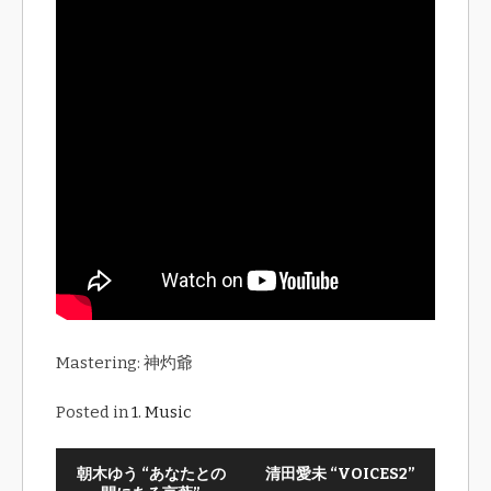
Mastering: 神灼爺
Posted in
1. Music
朝木ゆう “あなたとの
清田愛未 “VOICES2”