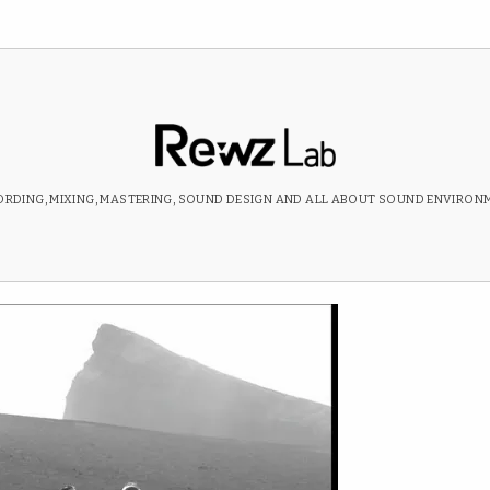
RDING, MIXING, MASTERING, SOUND DESIGN AND ALL ABOUT SOUND ENVIRON