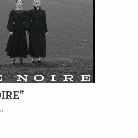
IRE”
ku