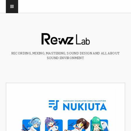
RECORDING, MIXING, MASTERING, SOUND DESIGN AND ALL ABOUT
SOUND ENVIRONMENT.