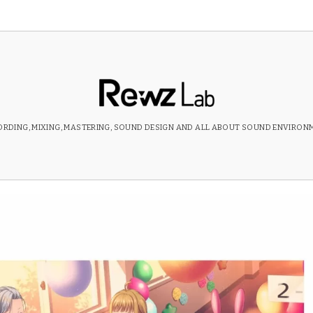
RDING, MIXING, MASTERING, SOUND DESIGN AND ALL ABOUT SOUND ENVIRON