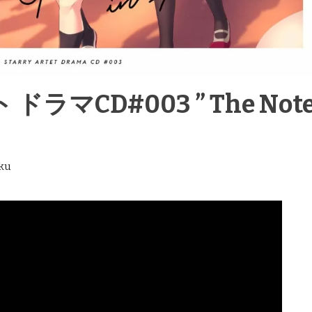
ラマCD#003 ” The Not
ku