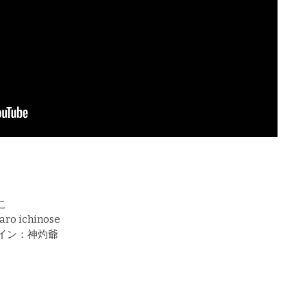
こ
aro ichinose
イン：神灼爺