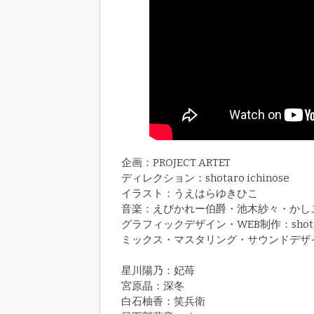
企画：
PROJECT ARTET
ディレクション：
shotaro ichinose
イラスト：
うえはらゆきひこ
音楽：
えびかれー伯爵・
池木紗々・
かし
グラフィックデザイン・WEB制作：
shot
ミックス・マスタリング・サウンドデザ
星川陽乃：
妃苺
宮原晶：
深冬
白石柚香：
笑兵衛